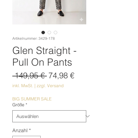
Artikelnummer: 3429-178
Glen Straight -
Pull On Pants
Standardpreis
Sale-
 149,95 € 
74,98 €
Preis
inkl. MwSt.
|
zzgl. Versand
BIG SUMMER SALE
Größe
*
Anzahl
*