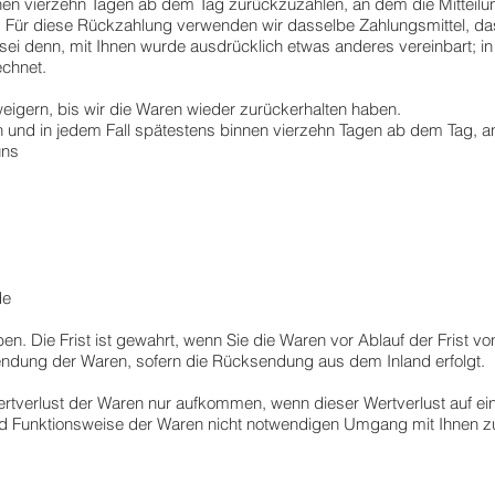
en vierzehn Tagen ab dem Tag zurückzuzahlen, an dem die Mitteilun
. Für diese Rückzahlung verwenden wir dasselbe Zahlungsmittel, das
 sei denn, mit Ihnen wurde ausdrücklich etwas anderes vereinbart; 
echnet.
igern, bis wir die Waren wieder zurückerhalten haben.
 und in jedem Fall spätestens binnen vierzehn Tagen ab dem Tag, a
uns
de
. Die Frist ist gewahrt, wenn Sie die Waren vor Ablauf der Frist v
endung der Waren, sofern die Rücksendung aus dem Inland erfolgt.
rtverlust der Waren nur aufkommen, wenn dieser Wertverlust auf ei
nd Funktionsweise der Waren nicht notwendigen Umgang mit Ihnen zu