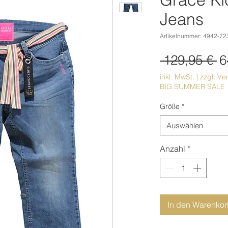
Jeans
Artikelnummer: 4942-72
S
 129,95 € 
6
inkl. MwSt.
|
zzgl. Ve
BIG SUMMER SALE
Größe
*
Auswählen
Anzahl
*
In den Warenko