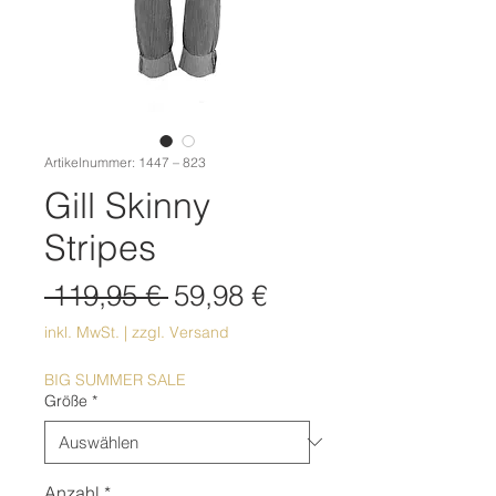
Artikelnummer: 1447 – 823
Gill Skinny
Stripes
Standardpreis
Sale-
 119,95 € 
59,98 €
Preis
inkl. MwSt.
|
zzgl. Versand
BIG SUMMER SALE
Größe
*
Anzahl
*