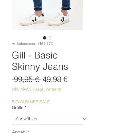
Artikelnummer: 1461-773
Gill - Basic
Skinny Jeans
Standardpreis
Sale-
 99,95 € 
49,98 €
Preis
inkl. MwSt.
|
zzgl. Versand
BIG SUMMER SALE
Größe
*
Anzahl
*