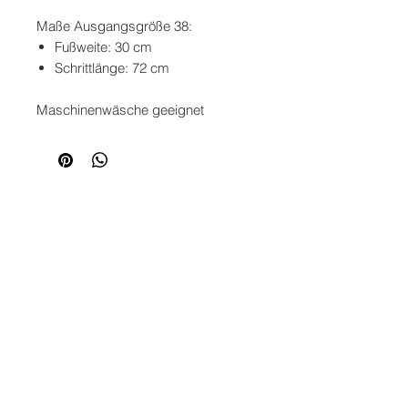
Maße Ausgangsgröße 38:
Fußweite: 30 cm
Schrittlänge: 72 cm
Maschinenwäsche geeignet
SERVICE
KONTAKT
ZAHLUNG
VERSAND
RETOURE
RECHTLICHES
IMPRESSUM
DATENSCHUTZ