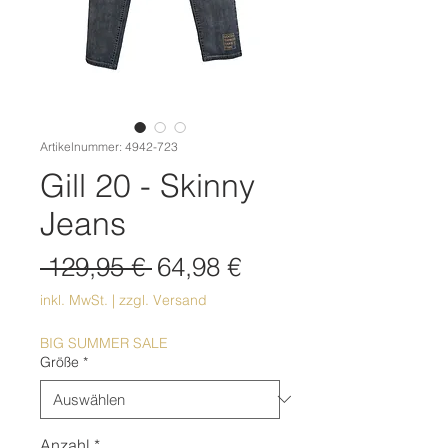
Artikelnummer: 4942-723
Gill 20 - Skinny
Jeans
Standardpreis
Sale-
 129,95 € 
64,98 €
Preis
inkl. MwSt.
|
zzgl. Versand
BIG SUMMER SALE
Größe
*
Anzahl
*