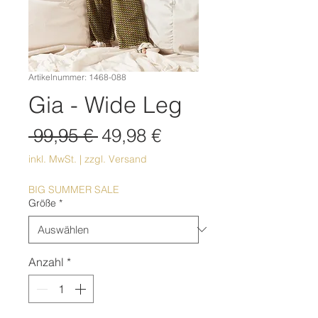
Artikelnummer: 1468-088
Gia - Wide Leg
Standardpreis
Sale-
 99,95 € 
49,98 €
Preis
inkl. MwSt.
|
zzgl. Versand
BIG SUMMER SALE
Größe
*
Anzahl
*