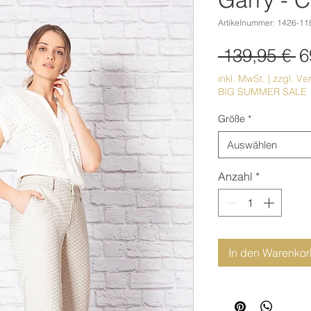
Artikelnummer: 1426-11
S
 139,95 € 
6
inkl. MwSt.
|
zzgl. Ve
BIG SUMMER SALE
Größe
*
Auswählen
Anzahl
*
In den Warenko