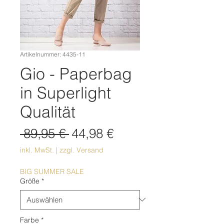
Artikelnummer: 4435-11
Gio - Paperbag
in Superlight
Qualität
Standardpreis
Sale-
 89,95 € 
44,98 €
Preis
inkl. MwSt.
|
zzgl. Versand
BIG SUMMER SALE
Größe
*
Farbe
*